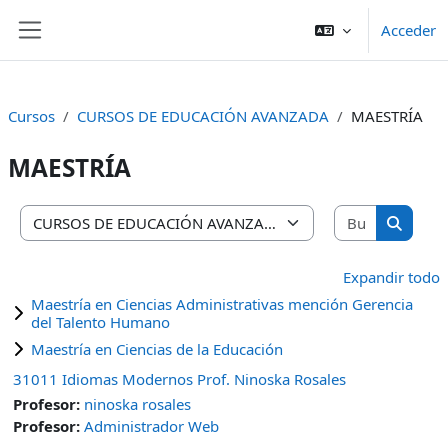
Salta al contenido principal
Acceder
Panel lateral
Cursos
CURSOS DE EDUCACIÓN AVANZADA
MAESTRÍA
MAESTRÍA
Buscar cu
Categorías
Buscar 
Expandir todo
Maestría en Ciencias Administrativas mención Gerencia
del Talento Humano
Maestría en Ciencias de la Educación
31011 Idiomas Modernos Prof. Ninoska Rosales
Profesor:
ninoska rosales
Profesor:
Administrador Web